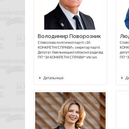
Володимир Поворозник
Лю
Співголова політичної партії «ЗА
Співг
КОНКРЕТНІ СПРАВИ», секретар партії.
КОНКР
Депутат Хмельницької обласної ради від
депут
ПП "ЗА КОНКРЕТНІ СПРАВИ" VIII скл.
ПП "З
Детальніше
Де