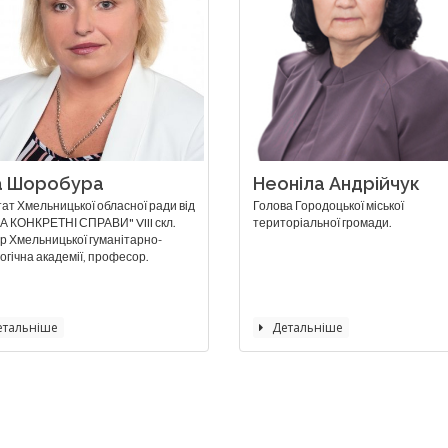
а Шоробура
Неоніла Андрійчук
ат Хмельницької обласної ради від
Голова Городоцької міської
А КОНКРЕТНІ СПРАВИ" VIII скл.
територіальної громади.
р Хмельницької гуманітарно-
огічна академії, професор.
тальніше
Детальніше