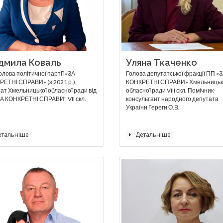
дмила Коваль
Уляна Ткаченко
олова політичної партії «ЗА
Голова депутатської фракції ПП «
ЕТНІ СПРАВИ» (з 2021 р.),
КОНКРЕТНІ СПРАВИ» Хмельницьк
ат Хмельницької обласної ради від
обласної ради VIII скл. Помічник-
А КОНКРЕТНІ СПРАВИ" VII скл.
консультант народного депутата
України Гереги О.В.
тальніше
Детальніше