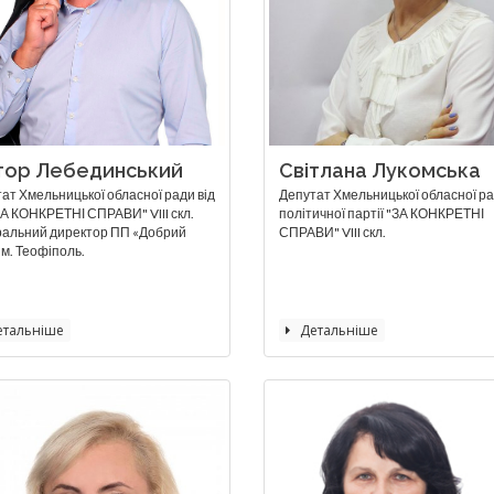
тор Лебединський
Світлана Лукомська
ат Хмельницької обласної ради від
Депутат Хмельницької обласної ра
А КОНКРЕТНІ СПРАВИ" VIII скл.
політичної партії "ЗА КОНКРЕТНІ
ральний директор ПП «Добрий
СПРАВИ" VIII скл.
, м. Теофіполь.
тальніше
Детальніше