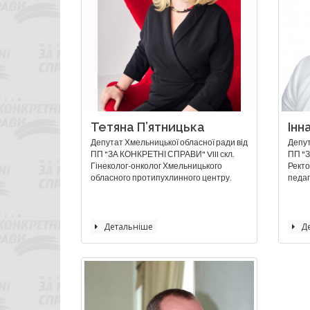
Тетяна П’ятницька
Інн
Депутат Хмельницької обласної ради від
Депут
ПП "ЗА КОНКРЕТНІ СПРАВИ" VIII скл.
ПП "З
Гінеколог-онколог Хмельницького
Ректо
обласного протипухлинного центру.
педаг
Детальніше
Де