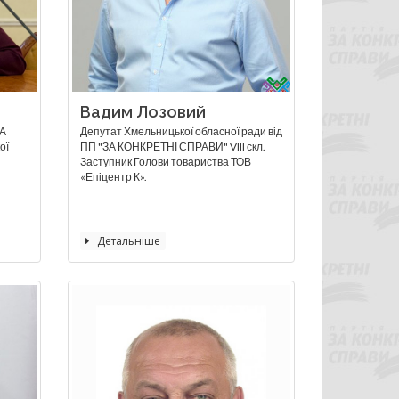
Вадим Лозовий
ЗА
Депутат Хмельницької обласної ради від
ої
ПП "ЗА КОНКРЕТНІ СПРАВИ" VIII скл.
Заступник Голови товариства ТОВ
«Епіцентр К».
Детальніше