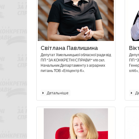
Світлана Павлишина
Вік
Депутат Хмельницької обласної ради від
Депут
ПП "ЗА КОНКРЕТНІ СПРАВИ" VIII скл.
ПП "З
Начальник Департаменту з аграрних
Гене
питань ТОВ «Епіцентр К».
хліб»
Детальніше
Де