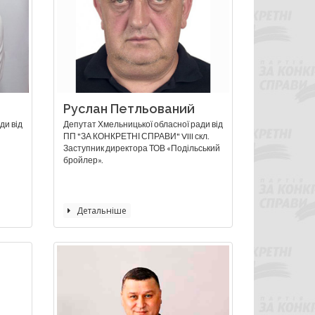
Руслан Петльований
ди від
Депутат Хмельницької обласної ради від
ПП "ЗА КОНКРЕТНІ СПРАВИ" VIII скл.
Заступник директора ТОВ «Подільський
бройлер».
Детальніше