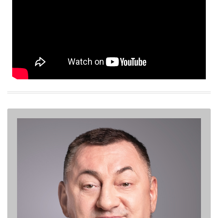
Олександр Герега
Народний депутат України
Президент Федерації важкої атлетики України
Перший віцепрезидент Федерації волейболу України
Персональний сайт