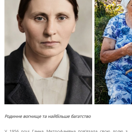
Родинне вогнище та найбільше багатство
У 1956 році Ганна Митрофанівна пов’язала свою долю з