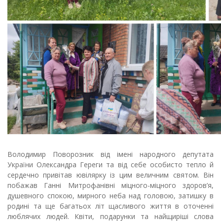
Володимир Поворозник від імені народного депутата
України Олександра Гереги та від себе особисто тепло й
сердечно привітав ювілярку із цим величним святом. Він
побажав Ганні Митрофанівні міцного-міцного здоров’я,
душевного спокою, мирного неба над головою, затишку в
родині та ще багатьох літ щасливого життя в оточенні
люблячих людей. Квіти, подарунки та найщиріші слова