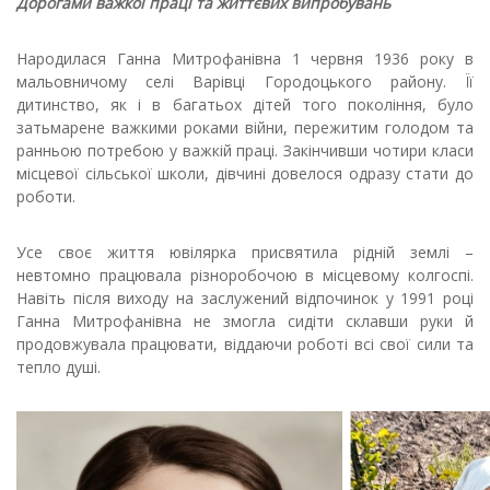
Дорогами важкої праці та життєвих випробувань
Народилася Ганна Митрофанівна 1 червня 1936 року в
мальовничому селі Варівці Городоцького району. Її
дитинство, як і в багатьох дітей того покоління, було
затьмарене важкими роками війни, пережитим голодом та
ранньою потребою у важкій праці. Закінчивши чотири класи
місцевої сільської школи, дівчині довелося одразу стати до
роботи.
Усе своє життя ювілярка присвятила рідній землі –
невтомно працювала різноробочою в місцевому колгоспі.
Навіть після виходу на заслужений відпочинок у 1991 році
Ганна Митрофанівна не змогла сидіти склавши руки й
продовжувала працювати, віддаючи роботі всі свої сили та
тепло душі.