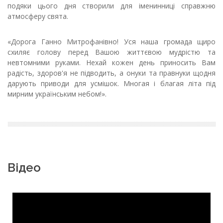
подяки цього дня створили для іменинниці справжню
атмосферу свята.
«Дорога Ганно Митрофанівно! Уся наша громада щиро
схиляє голову перед Вашою життєвою мудрістю та
невтомними руками. Нехай кожен день приносить Вам
радість, здоров'я не підводить, а онуки та правнуки щодня
дарують приводи для усмішок. Многая і благая літа під
мирним українським небом!».
Відео