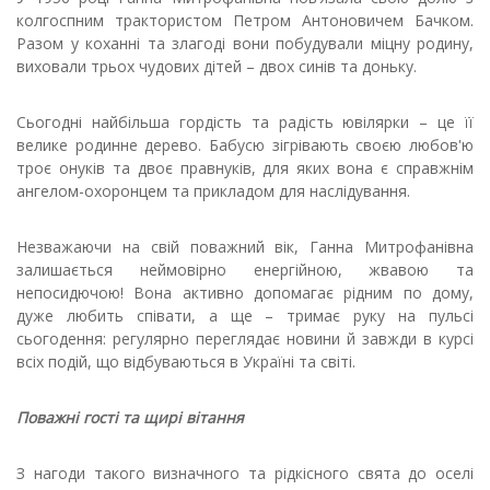
колгоспним трактористом Петром Антоновичем Бачком.
Разом у коханні та злагоді вони побудували міцну родину,
виховали трьох чудових дітей – двох синів та доньку.
Сьогодні найбільша гордість та радість ювілярки – це її
велике родинне дерево. Бабусю зігрівають своєю любов'ю
троє онуків та двоє правнуків, для яких вона є справжнім
ангелом-охоронцем та прикладом для наслідування.
Незважаючи на свій поважний вік, Ганна Митрофанівна
залишається неймовірно енергійною, жвавою та
непосидючою! Вона активно допомагає рідним по дому,
дуже любить співати, а ще – тримає руку на пульсі
сьогодення: регулярно переглядає новини й завжди в курсі
всіх подій, що відбуваються в Україні та світі.
Поважні гості та щирі вітання
З нагоди такого визначного та рідкісного свята до оселі