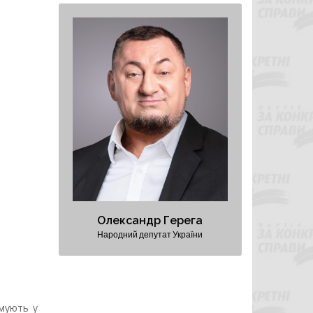
Олександр Герега
Народний депутат України
Президент Федерації важкої
атлетики України
Перший віцепрезидент
Федерації волейболу України
Персональний сайт
Олександр Герега
Народний депутат України
ямують у