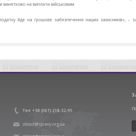
и винятково на виплати військовим.
одатку йде на грошове забезпечення наших захисників», – з
З
П
Тел: +38 (067) 218-32-95
oblast@spravy.org.ua