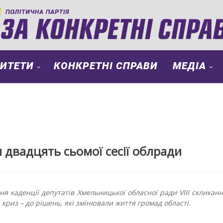
РИТЕТИ
КОНКРЕТНІ СПРАВИ
МЕДІА
 двадцять сьомої сесії облради
я каденції депутатів Хмельницької обласної ради VIII скликанн
 криз – до рішень, які змінювали життя громад області.