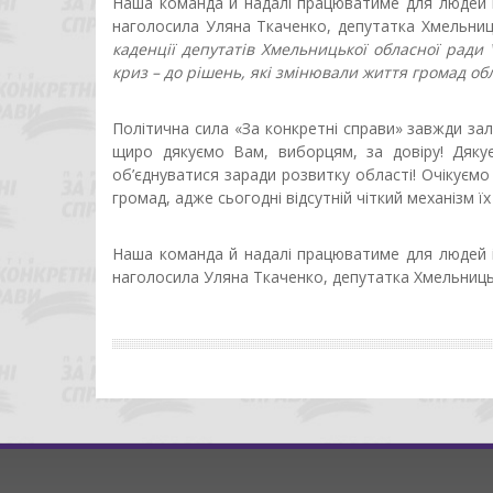
Наша команда й надалі працюватиме для людей і 
наголосила Уляна Ткаченко, депутатка Хмельниц
каденції депутатів Хмельницької обласної ради V
криз – до рішень, які змінювали життя громад обл
Політична сила «За конкретні справи» завжди за
щиро дякуємо Вам, виборцям, за довіру! Дякує
об’єднуватися заради розвитку області! Очікуємо
громад, адже сьогодні відсутній чіткий механізм ї
Наша команда й надалі працюватиме для людей і 
наголосила Уляна Ткаченко, депутатка Хмельниць