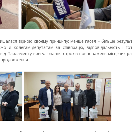
лишалася вірною своєму принципу: менше гасел – більше резуль
мо й колегам-депутатам за співпрацю, відповідальність і гот
 від Парламенту врегулювання строків повноважень місцевих рад
х продовження.