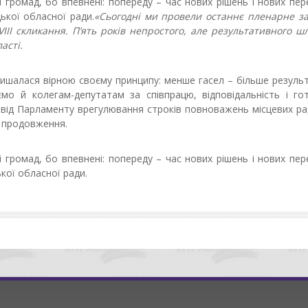
громад, бо впевнені: попереду – час нових рішень і нових пер
ької обласної ради.
«Сьогодні ми провели останнє пленарне за
III скликання. П’ять років непростого, але результативного шл
асті.
лишалася вірною своєму принципу: менше гасел – більше резуль
мо й колегам-депутатам за співпрацю, відповідальність і гот
 від Парламенту врегулювання строків повноважень місцевих рад
х продовження.
громад, бо впевнені: попереду – час нових рішень і нових пер
кої обласної ради.