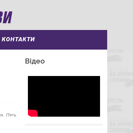
КОНТАКТИ
Відео
я. П’ять