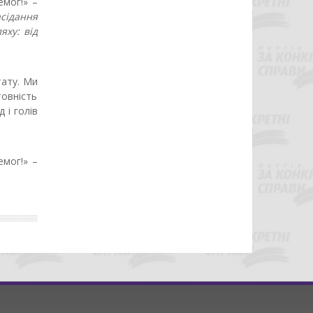
емог!» –
сідання
яху: від
тату. Ми
овність
 і голів
емог!» –