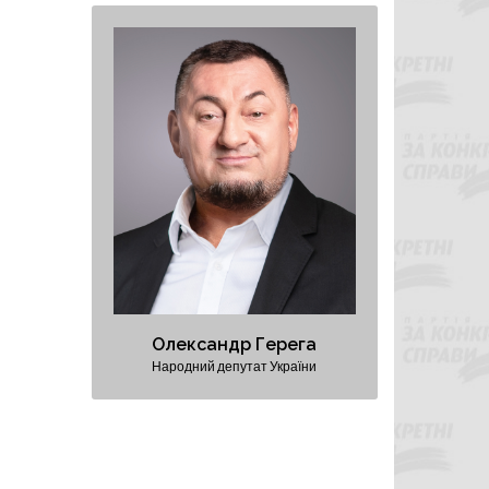
Олександр Герега
Народний депутат України
Президент Федерації важкої
атлетики України
Перший віцепрезидент
Федерації волейболу України
Персональний сайт
Олександр Герега
Народний депутат України