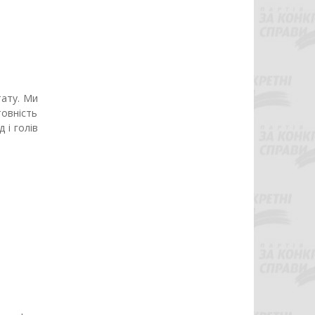
тату. Ми
овність
 і голів