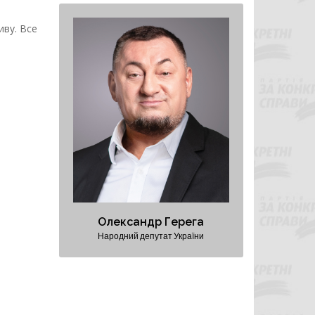
Олександр Герега
иву. Все
Народний депутат України
Президент Федерації важкої
атлетики України
Перший віцепрезидент
Федерації волейболу України
Персональний сайт
Олександр Герега
Народний депутат України