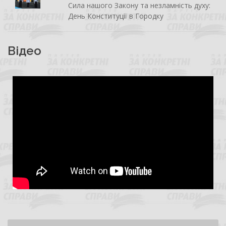
Сила нашого Закону та незламність духу:
День Конституції в Городку
Відео